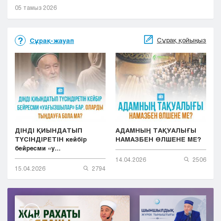
05 тамыз 2026
Сұрақ қойыңыз
Сұрақ-жауап
ДІНДІ ҚИЫНДАТЫП
АДАМНЫҢ ТАҚУАЛЫҒЫ
ТҮСІНДІРЕТІН кейбір
НАМАЗБЕН ӨЛШЕНЕ МЕ?
бейресми «у...
14.04.2026
2506
15.04.2026
2794