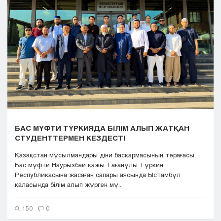
Кызылорда
Павлодар
Петропавловск
Семей
Талдыкорган
Тараз
Туркестан
Уральск
Усть-Каменогорск
Шымкент
БАС МҮФТИ ТҮРКИЯДА БІЛІМ АЛЫП ЖАТҚАН
СТУДЕНТТЕРМЕН КЕЗДЕСТІ
Қазақстан мұсылмандары діни басқармасының төрағасы,
Бас мүфти Наурызбай қажы Тағанұлы Түркия
Республикасына жасаған сапары аясында Ыстамбұл
қаласында білім алып жүрген мү...
150
0