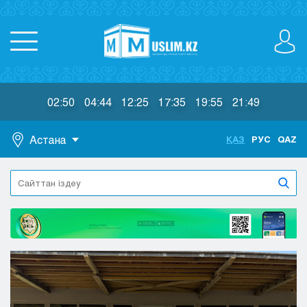
02:50
04:44
12:25
17:35
19:55
21:49
Астана
ҚАЗ
РУС
QAZ
Астана
Алматы
Актау
Актобе
Атырау
Жезказган
Караганда
Кокшетау
Костанай