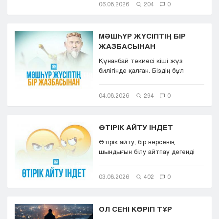
06.08.2026
204
0
МӘШҺҮР ЖҮСІПТІҢ БІР
ЖАЗБАСЫНАН
Құнанбай тәкиесі кіші жүз
билігінде қалған. Біздің бұл
қазақта тасқа таңба басқандай ...
04.08.2026
294
0
ӨТІРІК АЙТУ ІНДЕТ
Өтірік айту, бір нәрсенің
шындығын білу айтпау дегенді
білдіреді. Өтірік айту,
мылқаулық...
03.08.2026
402
0
ОЛ СЕНІ КӨРІП ТҰР