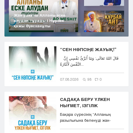
Жан рахаты Алланы еске
алудан тұрады | Нұрбек
қажы Әуесханұлы
“СЕН НӘПСІҢЕ ЖАУЫҚ!”
قَالَ اللهُ تَعَالَى: وَمَٓا اُبَرِّئُ نَفْسِي إِنَّ
النَّفْسَ لَأَمَّارَةٌ...
07.08.2026
98
0
САДАҚА БЕРУ ҮЛКЕН
НЫҒМЕТ, ІЗГІЛІК
Бақара сүресінің “Aлланың
разылығына бөленуді жан-
тәнімен қалап және
көкіректерінд...