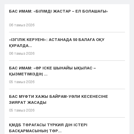
БАС ИМАМ: «БІЛІМДІ ЖАСТАР – ЕЛ БОЛАШАҒЫ»
06 тамыз 2026
«ІЗГІЛІК КЕРУЕНІ»: АСТАНАДА 50 БАЛАҒА ОҚУ
ҚҰРАЛДА...
06 тамыз 2026
БАС ИМАМ: «ӘР ІСКЕ ШЫНАЙЫ ЫҚЫЛАС –
ҚЫЗМЕТІМІЗДІҢ ...
05 тамыз 2026
БАС МҮФТИ ХАЖЫ БАЙРАМ-УӘЛИ КЕСЕНЕСІНЕ
ЗИЯРАТ ЖАСАДЫ
05 тамыз 2026
ҚМДБ ТӨРАҒАСЫ ТҮРКИЯ ДІН ІСТЕРІ
БАСҚАРМАСЫНЫҢ ТӨР...