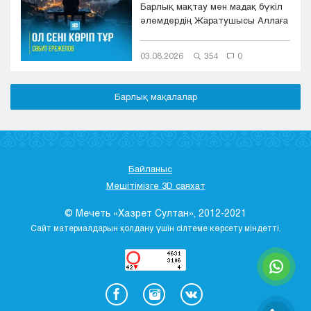
Барлық мақтау мен мадақ бүкіл
әлемдердің Жаратушысы Аллаға
болсын. Оның игілігі мен сәле...
03.08.2026
354
0
Барлық мақалалар
Байланыс
Мешітімізге 3D саяхат
© Мечеть «Хазрет Султан», 2012-2021
Сайт материалдарын қолдану үшін сілтеме көрсету міндетті.