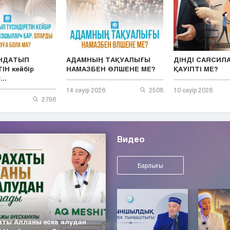
ЫНДАТЫП
АДАМНЫҢ ТАҚУАЛЫҒЫ
ДІНДІ САЯСИЛ
ІН кейбір
НАМАЗБЕН ӨЛШЕНЕ МЕ?
ҚАУІПТІ МЕ?
..
14 сәуір 2026
2508
10 сәуір 2026
2796
Видео
Барлығы
аты Алланы еске алудан