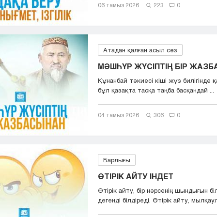
06 тамыз 2026
223
0
Атадан қалған асыл сөз
МӘШҺҮР ЖҮСІПТІҢ БІР ЖАЗ
Құнанбай тәкиесі кіші жүз билігінде қа
бұл қазақта тасқа таңба басқандай ...
04 тамыз 2026
306
0
Барлығы
ӨТІРІК АЙТУ ІНДЕТ
Өтірік айту, бір нәрсенің шындығын бі
дегенді білдіреді. Өтірік айту, мылқаул