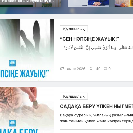
| Нұрбек қажы Әуесханұлы
Құлшылық
“СЕН НӘПСІҢЕ ЖАУЫҚ!”
07 тамыз 2026
140
0
Құлшылық
САДАҚА БЕРУ ҮЛКЕН НЫҒМЕТ,
Бақара сүресінің “Aлланың разылығын
жан-тәнімен қалап және көкіректерінд.