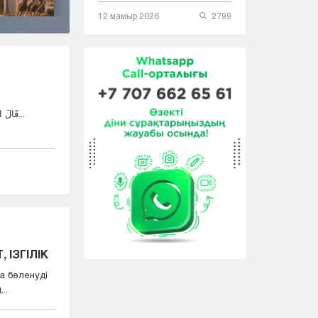
12 мамыр 2026
2799
قَالَ اللهُ تَعَالَى: وَمَٓا اُبَرِّئُ نَفْسِي إِنَّ النَّفْسَ لَأَمَّارَةٌ...
 ІЗГІЛІК
а бөленуді
..