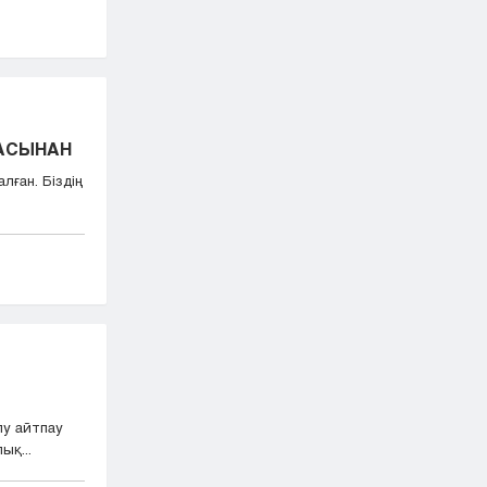
БАСЫНАН
лған. Біздің
лу айтпау
ық...