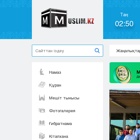
Таң
02:50
Жаңалықта
Намаз
Құран
Мешіт тынысы
Фотогалерея
Ғибратнама
Кітапхана