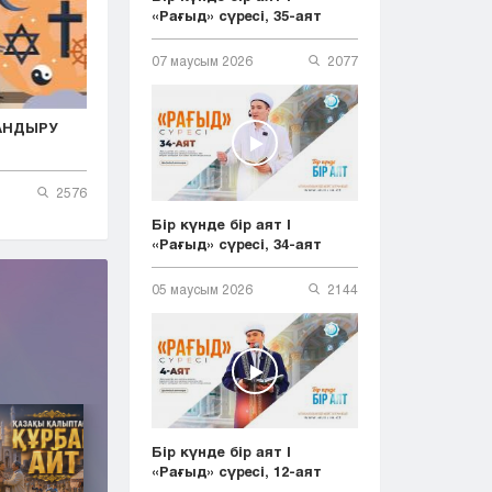
«Рағыд» сүресі, 35-аят
07 маусым 2026
2077
АНДЫРУ
2576
Бір күнде бір аят |
«Рағыд» сүресі, 34-аят
05 маусым 2026
2144
Бір күнде бір аят |
«Рағыд» сүресі, 12-аят