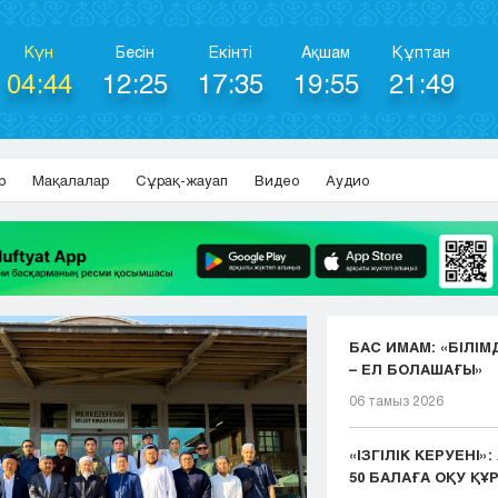
Күн
Бесін
Екінті
Ақшам
Құптан
04:44
12:25
17:35
19:55
21:49
р
Мақалалар
Сұрақ-жауап
Видео
Аудио
БАС ИМАМ: «БІЛІМ
– ЕЛ БОЛАШАҒЫ»
06 тамыз 2026
«ІЗГІЛІК КЕРУЕНІ»
50 БАЛАҒА ОҚУ ҚҰР