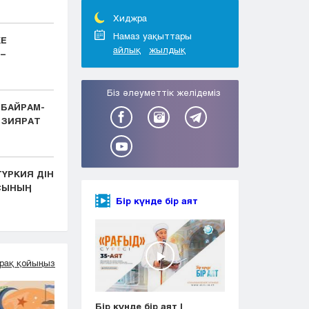
Тараз
Туркестан
Хиджра
Уральск
Намаз уақыттары
КЕ
айлық
жылдық
Усть-Каменогорск
–
Шымкент
Біз әлеуметтік желідеміз
 БАЙРАМ-
 ЗИЯРАТ
ҮРКИЯ ДІН
АСЫНЫҢ
Бір күнде бір аят
рақ қойыңыз
Бір күнде бір аят |