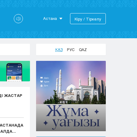
Астана
Кіру / Тіркелу
Астана
Алматы
Актау
ҚАЗ
РУС
QAZ
Актобе
Атырау
Жезказган
Караганда
Кокшетау
Костанай
ДІ ЖАСТАР
Кызылорда
Павлодар
Петропавловск
Семей
: АСТАНАДА
Талдыкорган
АЛДА...