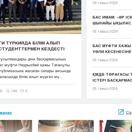
06 тамыз 2026
БАС ИМАМ: «ӘР ІС
ШЫНАЙЫ ЫҚЫЛАС 
ҚЫЗМЕТІМІЗДІҢ ...
05 тамыз 2026
И ТҮРКИЯДА БІЛІМ АЛЫП
БАС МҮФТИ ХАЖЫ
СТУДЕНТТЕРМЕН КЕЗДЕСТІ
УӘЛИ КЕСЕНЕСІНЕ
ЖАСАДЫ
мұсылмандары діни басқармасының
05 тамыз 2026
Бас мүфти Наурызбай қажы Тағанұлы
публикасына жасаған сапары аясында
ҚМДБ ТӨРАҒАСЫ Т
ласында білім алып жүрген мү...
ІСТЕРІ БАСҚАРМ
ТӨР...
05 тамыз 2026
26
184
0
Сұ
жауап