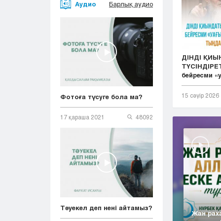
Аудио
Барлық аудио
ДІНДІ ҚИ
ТҮСІНДІРЕТ
бейресми «у.
15 сәуір 2026
Фотоға түсуге бола ма?
17 қараша 2021
48092
Тәуекел деп нені айтамыз?
Жан рах