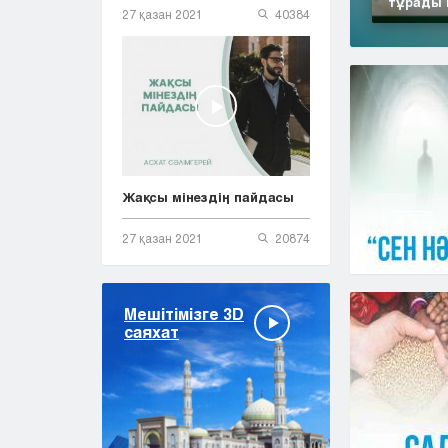
тұрады 
27 қазан 2021
40384
Жақсы мінездің пайдасы
27 қазан 2021
20874
Мешітімізге 3D
саяхат