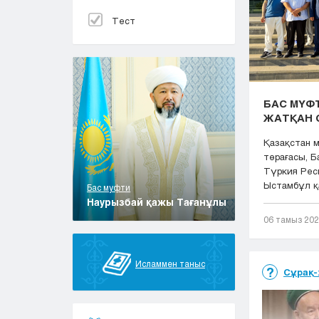
Тест
БАС МҮФТ
ЖАТҚАН 
Қазақстан 
төрағасы, 
Түркия Рес
Ыстамбұл қа
Бас муфти
Наурызбай қажы Тағанұлы
06 тамыз 20
Исламмен таныс
Сұрақ-