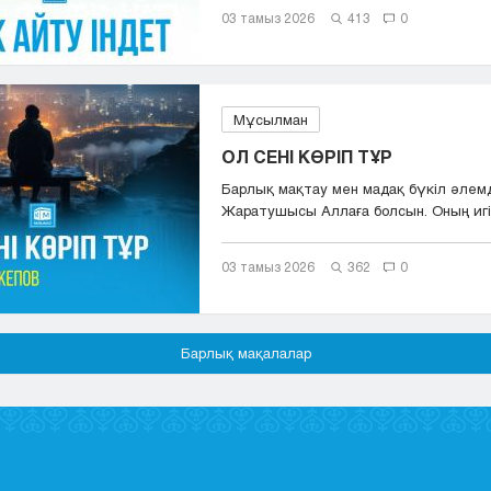
03 тамыз 2026
413
0
Мұсылман
ОЛ СЕНІ КӨРІП ТҰР
Барлық мақтау мен мадақ бүкіл әлем
Жаратушысы Аллаға болсын. Оның игіл
сәле...
03 тамыз 2026
362
0
Барлық мақалалар