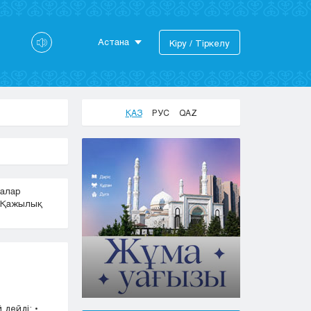
Астана
Кіру / Тіркелу
Астана
Алматы
Актау
ҚАЗ
РУС
QAZ
Актобе
Атырау
Жезказган
Караганда
алар
Кокшетау
Қажылық
Костанай
Кызылорда
Павлодар
Петропавловск
Семей
Талдыкорган
 дейді: •