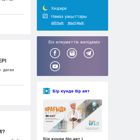
Тараз
Туркестан
Хиджра
Уральск
Намаз уақыттары
айлық
жылдық
Усть-Каменогорск
Шымкент
Біз әлеуметтік желідеміз
РІ
» деген
Бір күнде бір аят
М?
Бір күнде бір аят |