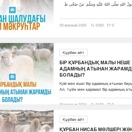
03 маусым 2025
5033
0
Құрбан айт
БІР ҚҰРБАНДЫҚ МАЛЫ НЕШЕ
АДАМНЫҢ АТЫНАН ЖАРАМ
БОЛАДЫ?
Қой мен ешкі бір адамның атынан бау
Ал, түйе мен қарамал бір адамның атын
04 маусым 2024
9133
0
Құрбан айт
ҚҰРБАН НИСАБ МӨЛШЕРІ ЖӘ