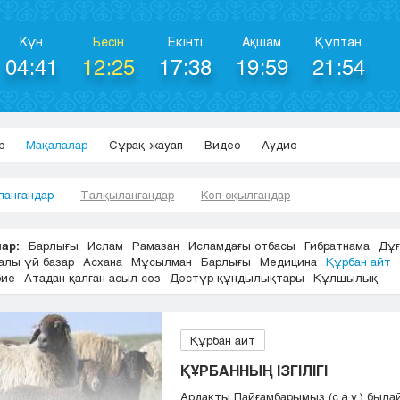
Күн
Бесін
Екінті
Ақшам
Құптан
04:41
12:25
17:38
19:59
21:54
р
Мақалалар
Сұрақ-жауап
Видео
Аудио
ланғандар
Талқыланғандар
Көп оқылғандар
ар:
Барлығы
Ислам
Рамазан
Исламдағы отбасы
Ғибратнама
Дұғ
алы үй базар
Асхана
Мұсылман
Барлығы
Медицина
Құрбан айт
бие
Атадан қалған асыл сөз
Дәстүр құндылықтары
Құлшылық
Құрбан айт
ҚҰРБАННЫҢ ІЗГІЛІГІ
Ардақты Пайғамбарымыз (с.a.у.) былай