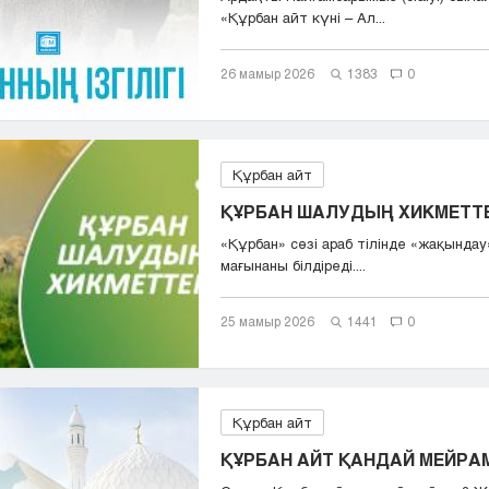
«Құрбан айт күні – Aл...
26 мамыр 2026
1383
0
Құрбан айт
ҚҰРБАН ШАЛУДЫҢ ХИКМЕТТЕ
«Құрбан» сөзі араб тілінде «жақындау
мағынаны білдіреді....
25 мамыр 2026
1441
0
Құрбан айт
ҚҰРБАН АЙТ ҚАНДАЙ МЕЙРА