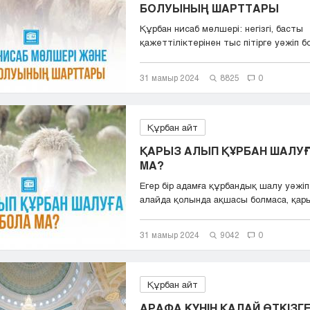
БОЛУЫНЫҢ ШАРТТАРЫ
Құрбан нисаб мөлшері: негізгі, басты
қажеттіліктерінен тыс пітірге уәжіп 
мал...
31 мамыр 2024
8825
0
Құрбан айт
ҚАРЫЗ АЛЫП ҚҰРБАН ШАЛУ
МА?
Егер бір адамға құрбандық шалу уәжіп
алайда қолында ақшасы болмаса, қары
31 мамыр 2024
9042
0
Құрбан айт
АРАФА КҮНІН ҚАЛАЙ ӨТКІЗГ