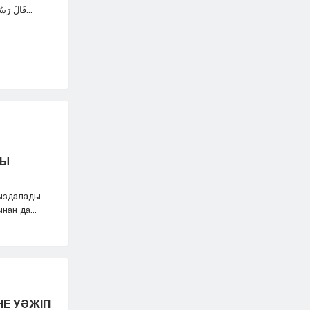
قَالَ رَسُولُ اللهِ صَلَّى اللهُ عَلَيْهِ وَسَلَّمَ: مَنْ ضَحَّى طَ...
ДЫ
ыздалады.
ан да...
НЕ УӘЖІП