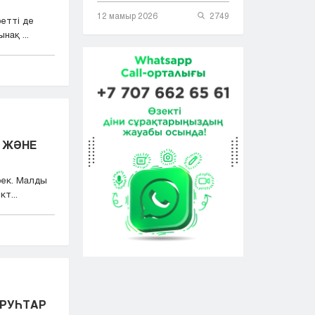
12 мамыр 2026
2749
ретті де
нақ ...
 ЖӘНЕ
рек. Малды
т...
КРУҺТАР