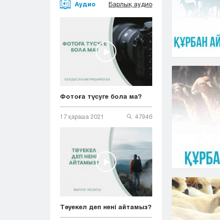
Аудио
Барлық аудио
Фотоға түсуге бола ма?
17 қараша 2021
47946
Тәуекел деп нені айтамыз?