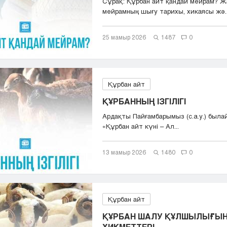
Сұрақ: Құрбан айт қандай мейрам? Жа
мейрамның шығу тарихы, хикаясы жә..
25 мамыр 2026
1487
0
Құрбан айт
ҚҰРБАННЫҢ ІЗГІЛІГІ
Ардақты Пайғамбарымыз (с.a.у.) былай
«Құрбан айт күні – Aл...
13 мамыр 2026
1480
0
Құрбан айт
ҚҰРБАН ШАЛУ ҚҰЛШЫЛЫҒЫ
ХИКМЕТТЕРІ