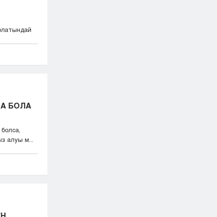
болатындай
ҒА БОЛА
 болса,
з алуы м...
ЕН