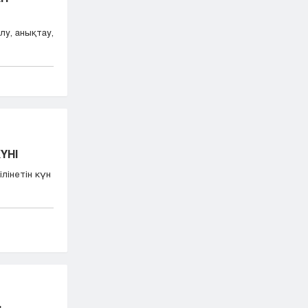
ілу, анықтау,
ҮНІ
ілінетін күн