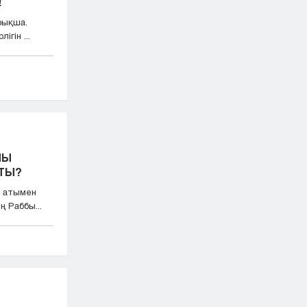
!
рықша.
ігін ...
ЛЫ
НЕ АЙТТЫ?
ң атымен
 Раббы...