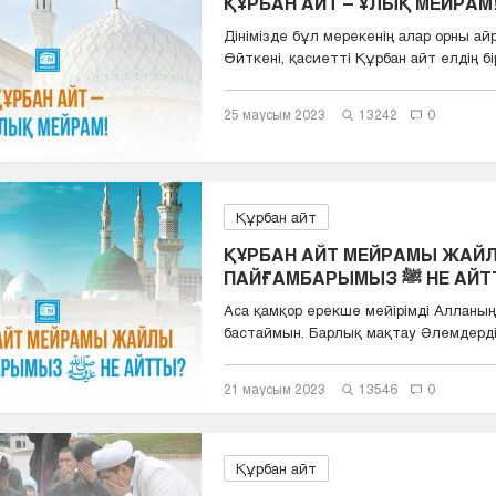
ҚҰРБАН АЙТ – ҰЛЫҚ МЕЙРАМ
Дінімізде бұл мерекенің алар орны ай
Өйткені, қасиетті Құрбан айт елдің бірл
25 маусым 2023
13242
0
Құрбан айт
ҚҰРБАН АЙТ МЕЙРАМЫ ЖАЙ
ПАЙҒАМБАРЫМЫЗ ﷺ 
Аса қамқор ерекше мейірімді Алланы
бастаймын. Барлық мақтау Әлемдердің
21 маусым 2023
13546
0
Құрбан айт