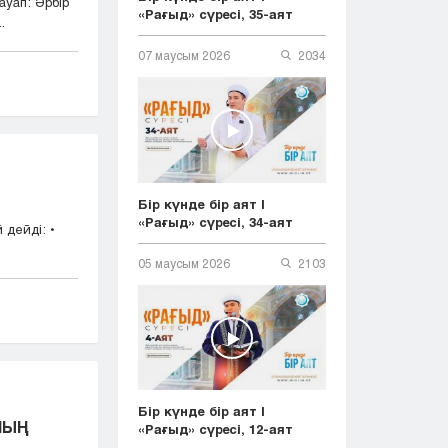
уап: Әрбір
«Рағыд» сүресі, 35-аят
.
07 маусым 2026
2034
Бір күнде бір аят |
«Рағыд» сүресі, 34-аят
 дейді: •
05 маусым 2026
2103
Бір күнде бір аят |
НЫҢ
«Рағыд» сүресі, 12-аят