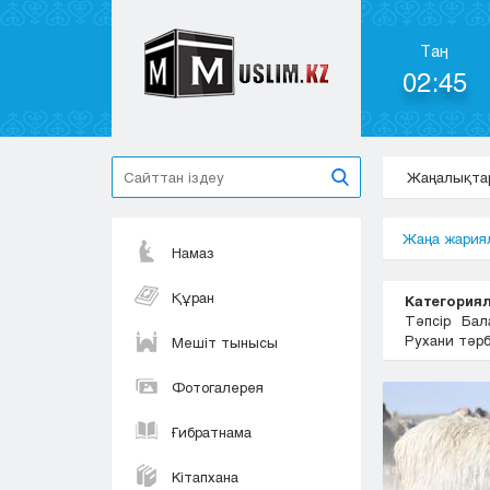
Таң
02:45
Жаңалықта
Жаңа жария
Намаз
Құран
Категориял
Тәпсір
Бал
Рухани тәр
Мешіт тынысы
Фотогалерея
Ғибратнама
Кітапхана