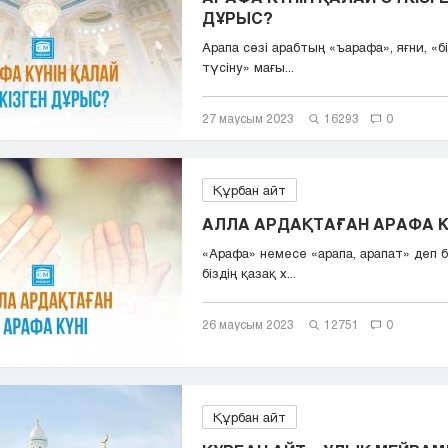
ДҰРЫС?
Арапа сөзі арабтың «ъарафа», яғни, «б
түсіну» мағы...
27 маусым 2023
16293
0
Құрбан айт
АЛЛА АРДАҚТАҒАН АРАФА К
«Арафа» немесе «арапа, арапат» деп б
біздің қазақ х...
26 маусым 2023
12751
0
Құрбан айт