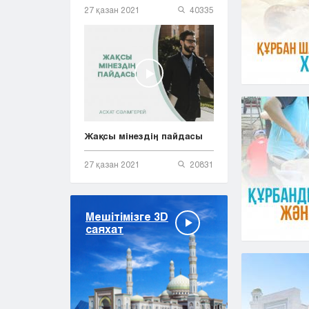
27 қазан 2021
40335
Жақсы мінездің пайдасы
27 қазан 2021
20831
Мешітімізге 3D
саяхат