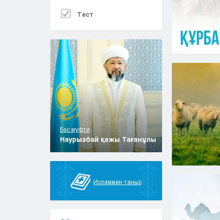
Тест
Бас муфти
Наурызбай қажы Тағанұлы
Исламмен таныс