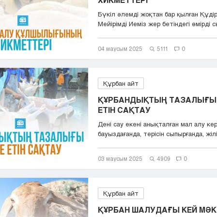
Бүкіл әлемді жоқтан бар қылған Құді
Мейірімді Иеміз жер бетіндегі өмірді сы
04 маусым 2025
5111
0
Құрбан айт
ҚҰРБАНДЫҚТЫҢ ТАЗАЛЫҒЫ
ЕТІН САҚТАУ
Дені сау екені анықталған мал алу ке
бауыздағанда, терісін сыпырғанда, жілік
03 маусым 2025
4909
0
Құрбан айт
ҚҰРБАН ШАЛУДАҒЫ КЕЙ МӘ