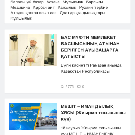
Балалы үй базар
Асхана
Мұсылман
Барлығы
Кызылорда
Медицина
Құрбан айт
Қажылық
Рухани тәрбие
Атадан қалған асыл сөз
Дәстүр құндылықтары
Павлодар
Құлшылық
Петропавловск
Семей
Талдыкорган
БАС МҮФТИ МЕМЛЕКЕТ
Тараз
БАСШЫСЫНЫҢ АТЫНАН
Туркестан
БЕРІЛГЕН АУЫЗАШАРҒА
ҚАТЫСТЫ
Уральск
Усть-Каменогорск
Бүгін қасиетті Рамазан айында
Шымкент
Қазақстан Республикасы
Президенті Қасым-Жомарт
Тоқаевтың ...
2773
0
МЕШІТ – ИМАНДЫЛЫҚ
ҰЯСЫ (Жиырма тоғызыншы
күн)
18 наурыз Жиырма тоғызыншы
күн МЕШІТ – ИМАНДЫЛЫҚ