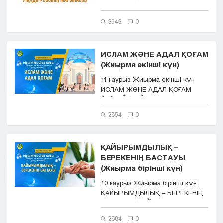
қадір) &ndas...
3943
0
ИСЛАМ ЖӘНЕ АДАЛ ҚОҒАМ
(Жиырма екінші күн)
11 наурыз Жиырма екінші күн
ИСЛАМ ЖӘНЕ АДАЛ ҚОҒАМ
اَلْحَمْدُ لِلّٰهِ رَبِّ الْ...
2854
0
ҚАЙЫРЫМДЫЛЫҚ –
БЕРЕКЕНІҢ БАСТАУЫ
(Жиырма бірінші күн)
10 наурыз Жиырма бірінші күн
ҚАЙЫРЫМДЫЛЫҚ – БЕРЕКЕНІҢ
БАСТАУЫ اَلْحَمْدُ...
2684
0