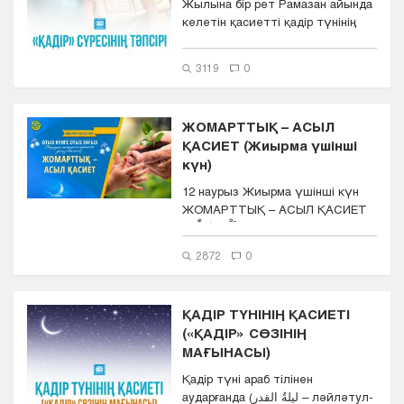
Жылына бір рет Рамазан айында
келетін қасиетті қадір түнінің
рухани салмағы орасан зор ...
3119
0
ЖОМАРТТЫҚ – АСЫЛ
ҚАСИЕТ (Жиырма үшінші
күн)
12 наурыз Жиырма үшінші күн
ЖОМАРТТЫҚ – АСЫЛ ҚАСИЕТ
اَلْحَمْدُ لِلّٰهِ ر...
2872
0
ҚАДІР ТҮНІНІҢ ҚАСИЕТІ
(«ҚАДІР» СӨЗІНІҢ
МАҒЫНАСЫ)
Қадір түні араб тілінен
аударғанда (ليلةُ القدر – ләйләтул-