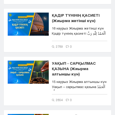
ҚАДІР ТҮНІНІҢ ҚАСИЕТІ
(Жиырма жетінші күн)
16 наурыз Жиырма жетінші күн
Қадір түнінің қасиеті اَلْحَمْدُ لِلّٰهِ رَبِّ
ال...
2789
0
УАҚЫП - САРҚЫЛМАС
ҚАЗЫНА (Жиырма
алтыншы күн)
15 наурыз Жиырма алтыншы күн
Уақып – сарқылмас қазына اَلْحَمْدُ
لِلّٰهِ...
2854
0