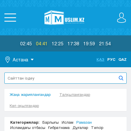
02:45
04:41
12:25
17:38
19:59
21:54
Астана
ҚАЗ
РУС
QAZ
Астана
Алматы
Актау
Жаңа жарияланғандар
Актобе
Талқыланғандар
Атырау
Көп оқылғандар
Жезказган
Караганда
Категориялар:
Барлығы
Ислам
Рамазан
Кокшетау
Исламдағы отбасы
Ғибратнама
Дұғалар
Тәпсір
Костанай