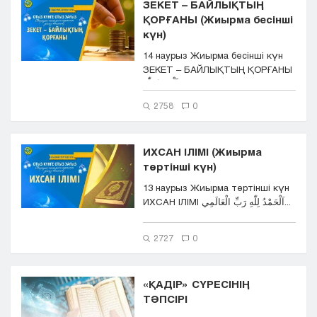
ЗЕКЕТ – БАЙЛЫҚТЫҢ
ҚОРҒАНЫ (Жиырма бесінші
күн)
14 наурыз Жиырма бесінші күн
ЗЕКЕТ – БАЙЛЫҚТЫҢ ҚОРҒАНЫ
اَلْحَمْدُ لِلّٰه...
2758
0
ИХСАН ІЛІМІ (Жиырма
төртінші күн)
13 наурыз Жиырма төртінші күн
ИХСАН ІЛІМІ اَلْحَمْدُ لِلّٰهِ رَبِّ الْعَالَمِي...
2727
0
«ҚАДІР» СҮРЕСІНІҢ
ТӘПСІРІ