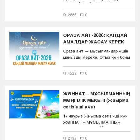
ҰЯСЫ اَلْحَمْدُ لِلّٰهِ...
2665
0
ОРАЗА АЙТ-2026: ҚАНДАЙ
АМАЛДАР ЖАСАУ КЕРЕК
Ораза айт — мұсылмандар үшін
маңызды мереке. Отыз күн бойы
ауыз бекітіп, парызын ...
4522
0
ЖӘННАТ – МҰСЫЛМАННЫҢ
МӘҢГІЛІК МЕКЕНІ (Жиырма
сегізінші күн)
17 наурыз Жиырма сегізінші күн
ЖӘННАТ – МҰСЫЛМАННЫҢ
МӘҢГІЛІК МЕКЕНІ اَلْ...
2799
0