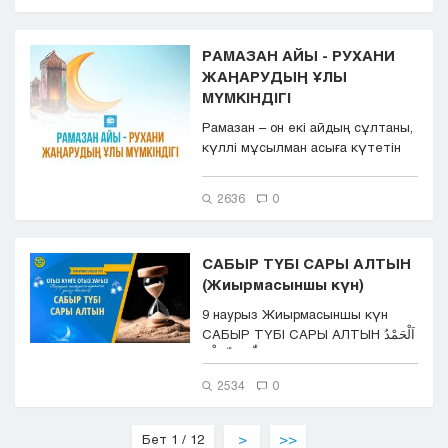
РАМАЗАН АЙЫ - РУХАНИ
ЖАҢАРУДЫҢ ҰЛЫ
МҮМКІНДІГІ
Рамазан – он екі айдың сұлтаны,
күллі мұсылман асыға күтетін
қасиетті ай. Бұл &nd...
2636
0
САБЫР ТҮБІ САРЫ АЛТЫН
(Жиырмасыншы күн)
9 наурыз Жиырмасыншы күн
САБЫР ТҮБІ САРЫ АЛТЫН اَلْحَمْدُ
لِلّٰهِ رَبِّ الْعَا...
2534
0
Бет 1 / 12
>
>>