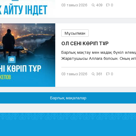
03 тамыз 2026
409
0
Мұсылман
ОЛ СЕНІ КӨРІП ТҰР
Барлық мақтау мен мадақ бүкіл әлем
Жаратушысы Аллаға болсын. Оның игіл
сәле...
03 тамыз 2026
361
0
Барлық мақалалар