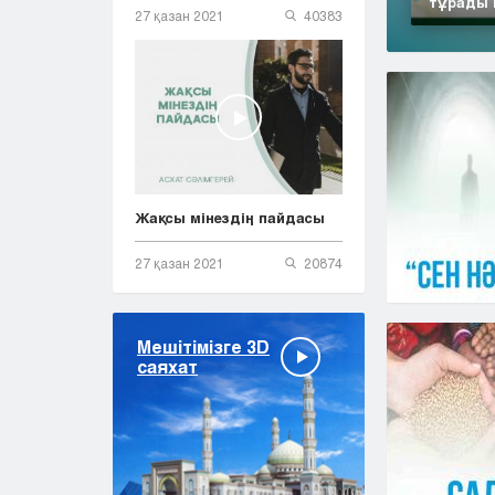
тұрады 
27 қазан 2021
40383
Жақсы мінездің пайдасы
27 қазан 2021
20874
Мешітімізге 3D
саяхат