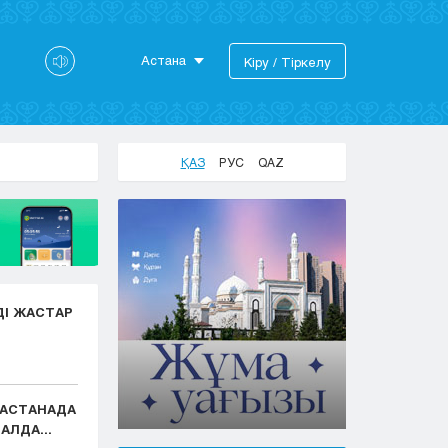
Астана
Кіру / Тіркелу
Астана
Алматы
Актау
ҚАЗ
РУС
QAZ
Актобе
Атырау
Жезказган
Караганда
Кокшетау
Костанай
ДІ ЖАСТАР
Кызылорда
Павлодар
Петропавловск
Семей
: АСТАНАДА
Талдыкорган
АЛДА...