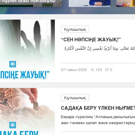
| Нұрбек қажы Әуесханұлы
Құлшылық
“СЕН НӘПСІҢЕ ЖАУЫҚ!”
07 тамыз 2026
130
0
Құлшылық
САДАҚА БЕРУ ҮЛКЕН НЫҒМЕТ,
Бақара сүресінің “Aлланың разылығын
жан-тәнімен қалап және көкіректерінд.