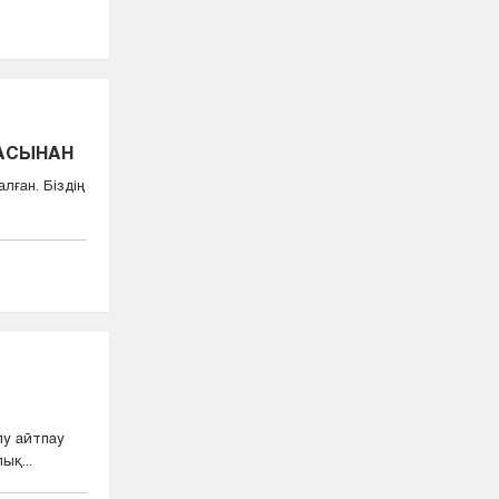
БАСЫНАН
лған. Біздің
лу айтпау
ық...