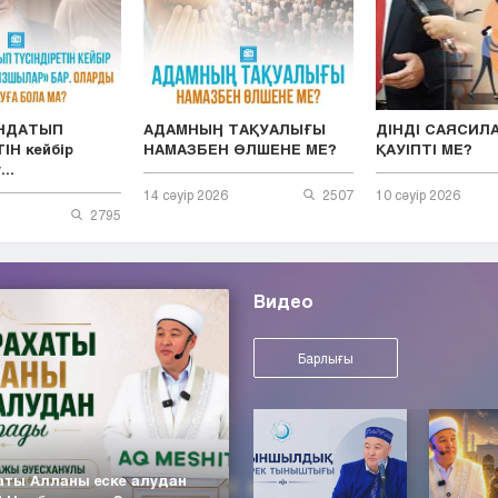
ЫНДАТЫП
АДАМНЫҢ ТАҚУАЛЫҒЫ
ДІНДІ САЯСИЛ
ІН кейбір
НАМАЗБЕН ӨЛШЕНЕ МЕ?
ҚАУІПТІ МЕ?
..
14 сәуір 2026
2507
10 сәуір 2026
2795
Видео
Барлығы
аты Алланы еске алудан