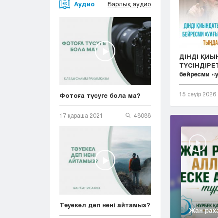
Аудио
Барлық аудио
ДІНДІ ҚИ
ТҮСІНДІРЕТ
бейресми «у.
15 сәуір 2026
Фотоға түсуге бола ма?
17 қараша 2021
48088
Тәуекел деп нені айтамыз?
Жан рах