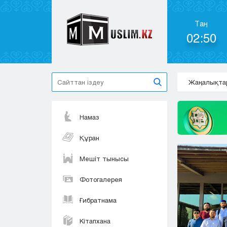
Таң
02:50
Жаңалықта
Намаз
Құран
Мешіт тынысы
Фотогалерея
Ғибратнама
Кітапхана