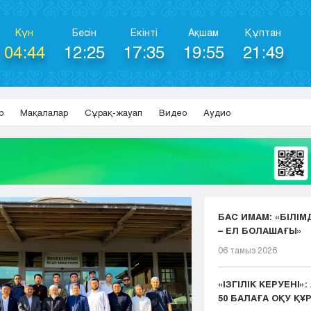
Күн
Бесін
Екінті
Ақшам
Құптан
04:44
12:25
17:35
19:55
21:49
р
Мақалалар
Сұрақ-жауап
Видео
Аудио
БАС ИМАМ: «БІЛІМ
– ЕЛ БОЛАШАҒЫ»
06 тамыз 2026
«ІЗГІЛІК КЕРУЕНІ»
50 БАЛАҒА ОҚУ ҚҰР