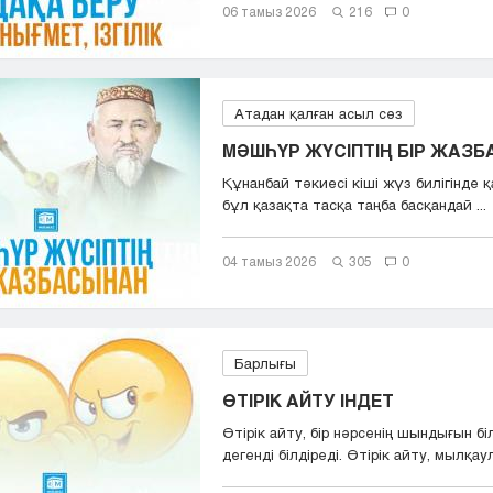
06 тамыз 2026
216
0
Атадан қалған асыл сөз
МӘШҺҮР ЖҮСІПТІҢ БІР ЖАЗ
Құнанбай тәкиесі кіші жүз билігінде қа
бұл қазақта тасқа таңба басқандай ...
04 тамыз 2026
305
0
Барлығы
ӨТІРІК АЙТУ ІНДЕТ
Өтірік айту, бір нәрсенің шындығын бі
дегенді білдіреді. Өтірік айту, мылқаул