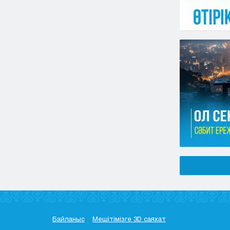
Байланыс
Мешітімізге 3D саяхат