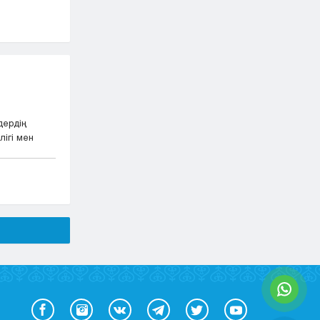
дердің
ігі мен