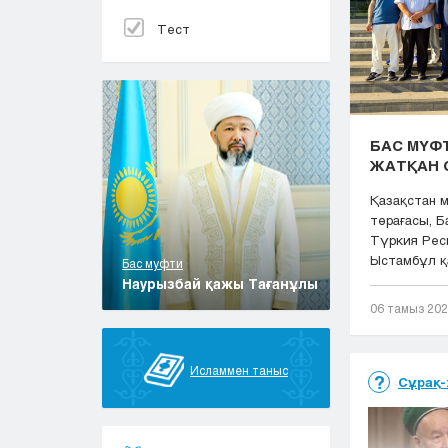
Тест
БАС МҮФТ
ЖАТҚАН 
Қазақстан 
төрағасы, 
Түркия Рес
Ыстамбұл қа
Бас муфти
Наурызбай қажы Тағанұлы
06 тамыз 20
Исламмен таныс
Сұрақ-