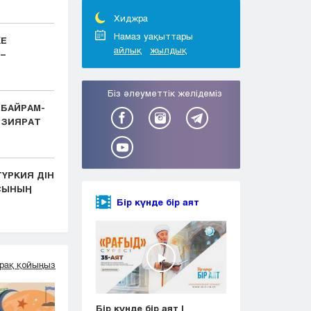
Тараз
Туркестан
Хиджра
Уральск
Намаз уақыттары
КЕ
айлық
жылдық
Усть-Каменогорск
–
Шымкент
Біз әлеуметтік желідеміз
 БАЙРАМ-
 ЗИЯРАТ
ҮРКИЯ ДІН
АСЫНЫҢ
Бір күнде бір аят
рақ қойыңыз
Бір күнде бір аят |