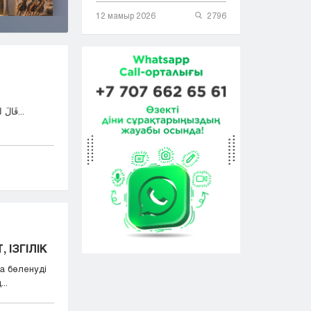
12 мамыр 2026
2796
قَالَ اللهُ تَعَالَى: وَمَٓا اُبَرِّئُ نَفْسِي إِنَّ النَّفْسَ لَأَمَّارَةٌ...
 ІЗГІЛІК
а бөленуді
..