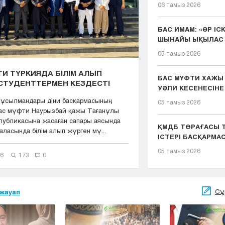
06 тамыз 2026
БАС ИМАМ: «ӘР ІС
ШЫНАЙЫ ЫҚЫЛАС 
ҚЫЗМЕТІМІЗДІҢ ...
05 тамыз 2026
И ТҮРКИЯДА БІЛІМ АЛЫП
БАС МҮФТИ ХАЖЫ
СТУДЕНТТЕРМЕН КЕЗДЕСТІ
УӘЛИ КЕСЕНЕСІНЕ
ЖАСАДЫ
мұсылмандары діни басқармасының
05 тамыз 2026
Бас мүфти Наурызбай қажы Тағанұлы
публикасына жасаған сапары аясында
ҚМДБ ТӨРАҒАСЫ Т
ласында білім алып жүрген мү...
ІСТЕРІ БАСҚАРМ
ТӨР...
05 тамыз 2026
26
173
0
Сұ
жауап