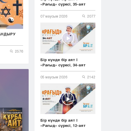
«Рағыд» сүресі, 35-аят
07 маусым 2026
2077
АНДЫРУ
2576
Бір күнде бір аят |
«Рағыд» сүресі, 34-аят
05 маусым 2026
2142
Бір күнде бір аят |
«Рағыд» сүресі, 12-аят